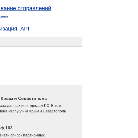
вание отправлений
ления
изация. API
4 Крым и Севастополь
аза данных по индексам РФ. В том
лена Республика Крым и Севастополь
 ф.103
печати список партионных