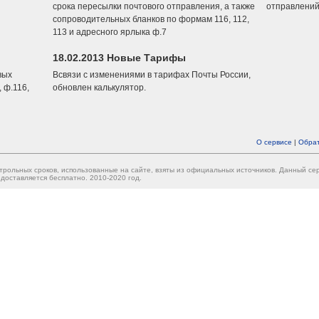
срока пересылки почтового отправления, а также
отправлений
сопроводительных бланков по формам 116, 112,
113 и адресного ярлыка ф.7
18.02.2013 Новые Тарифы
вых
Всвязи с изменениями в тарифах Почты России,
 ф.116,
обновлен калькулятор.
О сервисе
|
Обрат
трольных сроков, использованные на сайте, взяты из официальных источников. Данный с
доставляется бесплатно. 2010-2020 год.