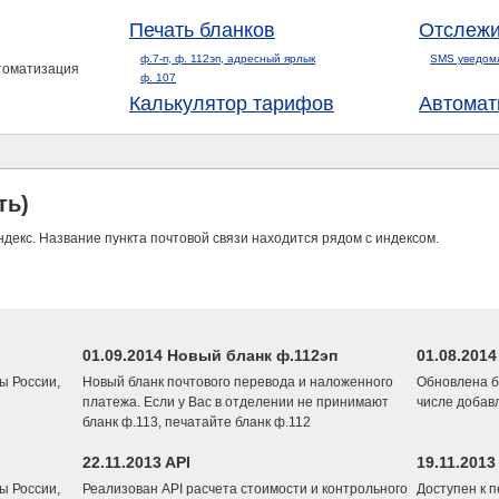
Печать бланков
Отслежи
ф.7-п, ф. 112эп, адресный ярлык
SMS уведом
втоматизация
ф. 107
Калькулятор тарифов
Автомат
ть)
ндекс. Название пункта почтовой связи находится рядом с индексом.
01.09.2014 Новый бланк ф.112эп
01.08.201
ы России,
Новый бланк почтового перевода и наложенного
Обновлена б
платежа. Если у Вас в отделении не принимают
числе добав
бланк ф.113, печатайте бланк ф.112
22.11.2013 API
19.11.2013
ы России,
Реализован API расчета стоимости и контрольного
Доступен к 