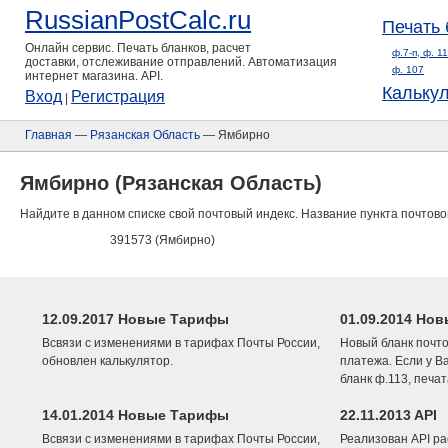
RussianPostCalc.ru
Печать 
Онлайн сервис. Печать бланков, расчет
ф.7-п, ф. 1
доставки, отслеживание отправлений. Автоматизация
ф. 107
интернет магазина. API.
Кальку
Вход
Регистрация
|
Главная
—
Рязанская Область
— Ямбирно
Ямбирно (Рязанская Область)
Найдите в данном списке свой почтовый индекс. Название пункта почтово
391573 (Ямбирно)
12.09.2017 Новые Тарифы
01.09.2014 Нов
Всвязи с изменениями в тарифах Почты России,
Новый бланк почто
обновлен калькулятор.
платежа. Если у В
бланк ф.113, печа
14.01.2014 Новые Тарифы
22.11.2013 API
Всвязи с изменениями в тарифах Почты России,
Реализован API ра