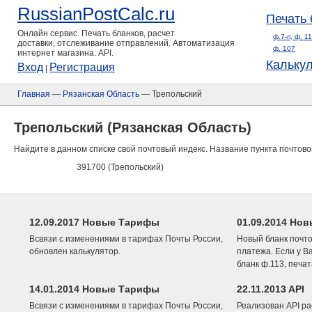
RussianPostCalc.ru
Печать 
Онлайн сервис. Печать бланков, расчет
ф.7-п, ф. 1
доставки, отслеживание отправлений. Автоматизация
ф. 107
интернет магазина. API.
Кальку
Вход
Регистрация
|
Главная
—
Рязанская Область
— Трепольский
Трепольский (Рязанская Область)
Найдите в данном списке свой почтовый индекс. Название пункта почтово
391700 (Трепольский)
12.09.2017 Новые Тарифы
01.09.2014 Нов
Всвязи с изменениями в тарифах Почты России,
Новый бланк почто
обновлен калькулятор.
платежа. Если у В
бланк ф.113, печа
14.01.2014 Новые Тарифы
22.11.2013 API
Всвязи с изменениями в тарифах Почты России,
Реализован API ра