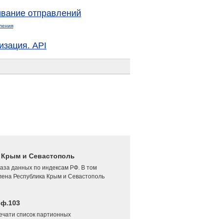
вание отправлений
ления
изация. API
4 Крым и Севастополь
аза данных по индексам РФ. В том
лена Республика Крым и Севастополь
 ф.103
печати список партионных