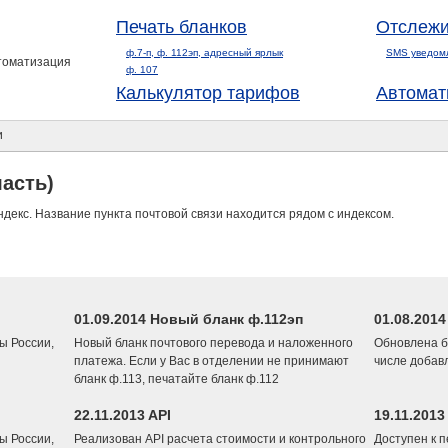
Печать бланков
Отслежи
ф.7-п, ф. 112эп, адресный ярлык
SMS уведом
втоматизация
ф. 107
Калькулятор тарифов
Автомат
и
асть)
ндекс. Название пункта почтовой связи находится рядом с индексом.
01.09.2014 Новый бланк ф.112эп
01.08.201
ы России,
Новый бланк почтового перевода и наложенного
Обновлена б
платежа. Если у Вас в отделении не принимают
числе добав
бланк ф.113, печатайте бланк ф.112
22.11.2013 API
19.11.2013
ы России,
Реализован API расчета стоимости и контрольного
Доступен к 