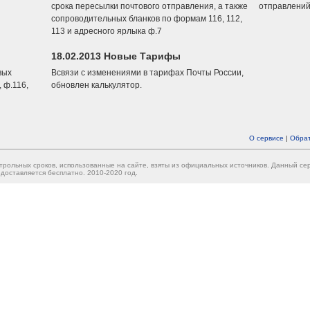
срока пересылки почтового отправления, а также
отправлений
сопроводительных бланков по формам 116, 112,
113 и адресного ярлыка ф.7
18.02.2013 Новые Тарифы
вых
Всвязи с изменениями в тарифах Почты России,
 ф.116,
обновлен калькулятор.
О сервисе
|
Обрат
трольных сроков, использованные на сайте, взяты из официальных источников. Данный с
доставляется бесплатно. 2010-2020 год.