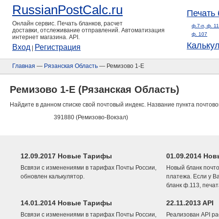
RussianPostCalc.ru
Печать 
Онлайн сервис. Печать бланков, расчет
ф.7-п, ф. 1
доставки, отслеживание отправлений. Автоматизация
ф. 107
интернет магазина. API.
Кальку
Вход
Регистрация
|
Главная
—
Рязанская Область
— Ремизово 1-Е
Ремизово 1-Е (Рязанская Область)
Найдите в данном списке свой почтовый индекс. Название пункта почтово
391880 (Ремизово-Вокзал)
12.09.2017 Новые Тарифы
01.09.2014 Нов
Всвязи с изменениями в тарифах Почты России,
Новый бланк почто
обновлен калькулятор.
платежа. Если у В
бланк ф.113, печа
14.01.2014 Новые Тарифы
22.11.2013 API
Всвязи с изменениями в тарифах Почты России,
Реализован API ра