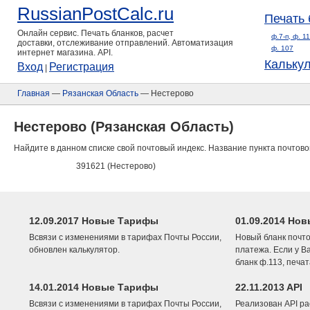
RussianPostCalc.ru
Печать 
Онлайн сервис. Печать бланков, расчет
ф.7-п, ф. 1
доставки, отслеживание отправлений. Автоматизация
ф. 107
интернет магазина. API.
Кальку
Вход
Регистрация
|
Главная
—
Рязанская Область
— Нестерово
Нестерово (Рязанская Область)
Найдите в данном списке свой почтовый индекс. Название пункта почтово
391621 (Нестерово)
12.09.2017 Новые Тарифы
01.09.2014 Нов
Всвязи с изменениями в тарифах Почты России,
Новый бланк почто
обновлен калькулятор.
платежа. Если у В
бланк ф.113, печа
14.01.2014 Новые Тарифы
22.11.2013 API
Всвязи с изменениями в тарифах Почты России,
Реализован API ра