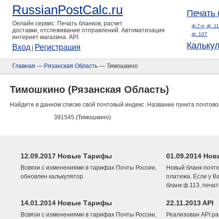
RussianPostCalc.ru
Печать 
Онлайн сервис. Печать бланков, расчет
ф.7-п, ф. 1
доставки, отслеживание отправлений. Автоматизация
ф. 107
интернет магазина. API.
Кальку
Вход
Регистрация
|
Главная
—
Рязанская Область
— Тимошкино
Тимошкино (Рязанская Область)
Найдите в данном списке свой почтовый индекс. Название пункта почтово
391545 (Тимошкино)
12.09.2017 Новые Тарифы
01.09.2014 Нов
Всвязи с изменениями в тарифах Почты России,
Новый бланк почто
обновлен калькулятор.
платежа. Если у В
бланк ф.113, печа
14.01.2014 Новые Тарифы
22.11.2013 API
Всвязи с изменениями в тарифах Почты России,
Реализован API ра