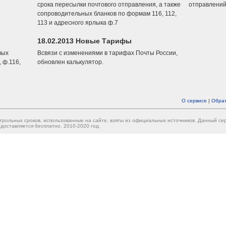
срока пересылки почтового отправления, а также
отправлений
сопроводительных бланков по формам 116, 112,
113 и адресного ярлыка ф.7
18.02.2013 Новые Тарифы
вых
Всвязи с изменениями в тарифах Почты России,
 ф.116,
обновлен калькулятор.
О сервисе
|
Обрат
трольных сроков, использованные на сайте, взяты из официальных источников. Данный с
доставляется бесплатно. 2010-2020 год.