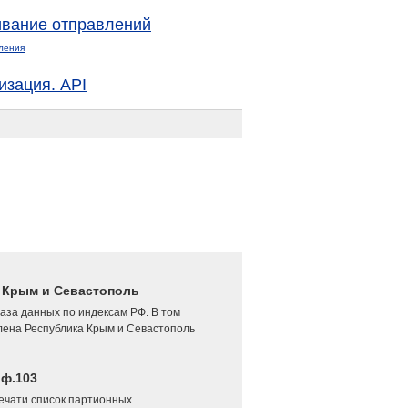
вание отправлений
ления
изация. API
4 Крым и Севастополь
аза данных по индексам РФ. В том
лена Республика Крым и Севастополь
 ф.103
печати список партионных