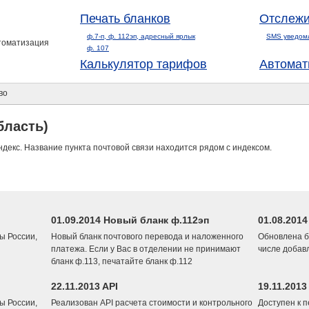
Печать бланков
Отслежи
ф.7-п, ф. 112эп, адресный ярлык
SMS уведом
втоматизация
ф. 107
Калькулятор тарифов
Автомат
во
бласть)
ндекс. Название пункта почтовой связи находится рядом с индексом.
01.09.2014 Новый бланк ф.112эп
01.08.201
ы России,
Новый бланк почтового перевода и наложенного
Обновлена б
платежа. Если у Вас в отделении не принимают
числе добав
бланк ф.113, печатайте бланк ф.112
22.11.2013 API
19.11.2013
ы России,
Реализован API расчета стоимости и контрольного
Доступен к 