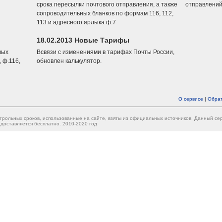
срока пересылки почтового отправления, а также
отправлений
сопроводительных бланков по формам 116, 112,
113 и адресного ярлыка ф.7
18.02.2013 Новые Тарифы
вых
Всвязи с изменениями в тарифах Почты России,
 ф.116,
обновлен калькулятор.
О сервисе
|
Обрат
трольных сроков, использованные на сайте, взяты из официальных источников. Данный с
доставляется бесплатно. 2010-2020 год.