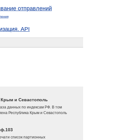
вание отправлений
ления
изация. API
4 Крым и Севастополь
аза данных по индексам РФ. В том
лена Республика Крым и Севастополь
 ф.103
печати список партионных