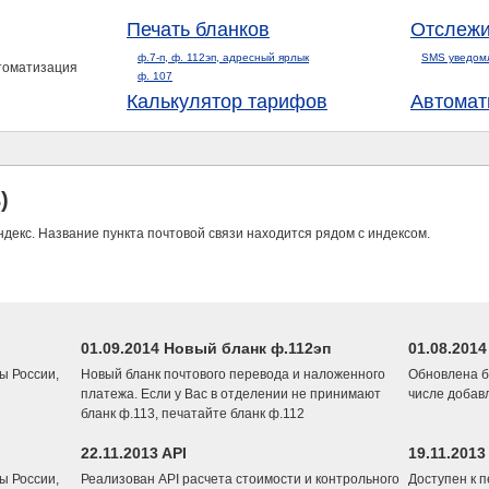
Печать бланков
Отслежи
ф.7-п, ф. 112эп, адресный ярлык
SMS уведом
втоматизация
ф. 107
Калькулятор тарифов
Автомат
)
ндекс. Название пункта почтовой связи находится рядом с индексом.
01.09.2014 Новый бланк ф.112эп
01.08.201
ы России,
Новый бланк почтового перевода и наложенного
Обновлена б
платежа. Если у Вас в отделении не принимают
числе добав
бланк ф.113, печатайте бланк ф.112
22.11.2013 API
19.11.2013
ы России,
Реализован API расчета стоимости и контрольного
Доступен к 