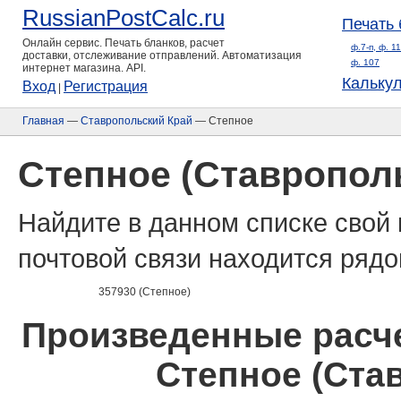
RussianPostCalc.ru
Печать 
Онлайн сервис. Печать бланков, расчет
ф.7-п, ф. 1
доставки, отслеживание отправлений. Автоматизация
ф. 107
интернет магазина. API.
Кальку
Вход
Регистрация
|
Главная
—
Ставропольский Край
— Степное
Степное (Ставропол
Найдите в данном списке свой 
почтовой связи находится рядо
357930 (Степное)
Произведенные расче
Степное (Ста