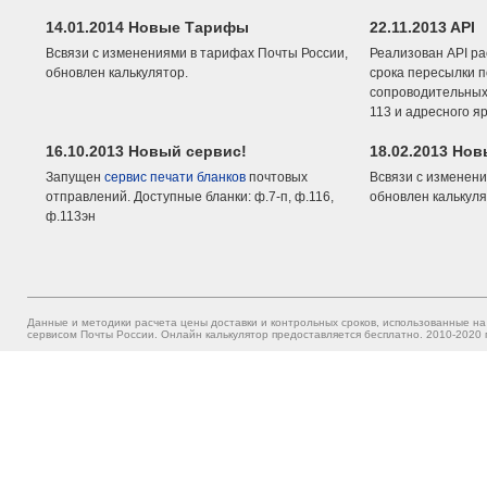
14.01.2014 Новые Тарифы
22.11.2013 API
Всвязи с изменениями в тарифах Почты России,
Реализован API ра
обновлен калькулятор.
срока пересылки п
сопроводительных 
113 и адресного я
16.10.2013 Новый сервис!
18.02.2013 Но
Запущен
сервис печати бланков
почтовых
Всвязи с изменени
отправлений. Доступные бланки: ф.7-п, ф.116,
обновлен калькуля
ф.113эн
Данные и методики расчета цены доставки и контрольных сроков, использованные на
сервисом Почты России. Онлайн калькулятор предоставляется бесплатно. 2010-2020 