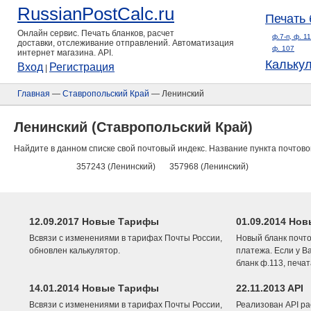
RussianPostCalc.ru
Печать 
Онлайн сервис. Печать бланков, расчет
ф.7-п, ф. 1
доставки, отслеживание отправлений. Автоматизация
ф. 107
интернет магазина. API.
Кальку
Вход
Регистрация
|
Главная
—
Ставропольский Край
— Ленинский
Ленинский (Ставропольский Край)
Найдите в данном списке свой почтовый индекс. Название пункта почтово
357243 (Ленинский)
357968 (Ленинский)
12.09.2017 Новые Тарифы
01.09.2014 Нов
Всвязи с изменениями в тарифах Почты России,
Новый бланк почто
обновлен калькулятор.
платежа. Если у В
бланк ф.113, печа
14.01.2014 Новые Тарифы
22.11.2013 API
Всвязи с изменениями в тарифах Почты России,
Реализован API ра