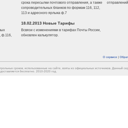
срока пересылки почтового отправления, а также
отправлений
сопроводительных бланков по формам 116, 112,
113 и адресного ярлыка ф.7
18.02.2013 Новые Тарифы
вых
Всвязи с изменениями в тарифах Почты России,
 ф.116,
обновлен калькулятор.
О сервисе
|
Обрат
трольных сроков, использованные на сайте, взяты из официальных источников. Данный с
доставляется бесплатно. 2010-2020 год.