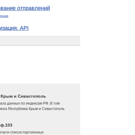
вание отправлений
ления
изация. API
4 Крым и Севастополь
аза данных по индексам РФ. В том
лена Республика Крым и Севастополь
 ф.103
печати список партионных