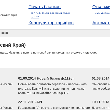
Печать бланков
Отслежи
ф.7-п, ф. 112эп, адресный ярлык
SMS уведом
втоматизация
ф. 107
Калькулятор тарифов
Автомат
инный
ский Край)
ндекс. Название пункта почтовой связи находится рядом с индексом.
01.09.2014 Новый бланк ф.112эп
01.08.201
ы России,
Новый бланк почтового перевода и наложенного
Обновлена б
платежа. Если у Вас в отделении не принимают
числе добав
бланк ф.113, печатайте бланк ф.112
22.11.2013 API
19.11.2013
ы России,
Реализован API расчета стоимости и контрольного
Доступен к 