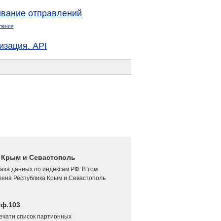
вание отправлений
ления
изация. API
4 Крым и Севастополь
аза данных по индексам РФ. В том
лена Республика Крым и Севастополь
 ф.103
печати список партионных