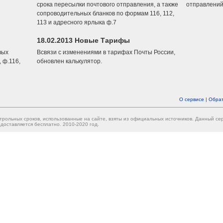
срока пересылки почтового отправления, а также
отправлений
сопроводительных бланков по формам 116, 112,
113 и адресного ярлыка ф.7
18.02.2013 Новые Тарифы
вых
Всвязи с изменениями в тарифах Почты России,
 ф.116,
обновлен калькулятор.
О сервисе
|
Обрат
трольных сроков, использованные на сайте, взяты из официальных источников. Данный с
доставляется бесплатно. 2010-2020 год.