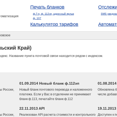
Печать бланков
Отслежи
ф.7-п, ф. 112эп, адресный ярлык
SMS уведом
втоматизация
ф. 107
Калькулятор тарифов
Автомат
овское
ьский Край)
ндекс. Название пункта почтовой связи находится рядом с индексом.
01.09.2014 Новый бланк ф.112эп
01.08.201
ы России,
Новый бланк почтового перевода и наложенного
Обновлена б
платежа. Если у Вас в отделении не принимают
числе добав
бланк ф.113, печатайте бланк ф.112
22.11.2013 API
19.11.2013
ы России,
Реализован API расчета стоимости и контрольного
Доступен к 