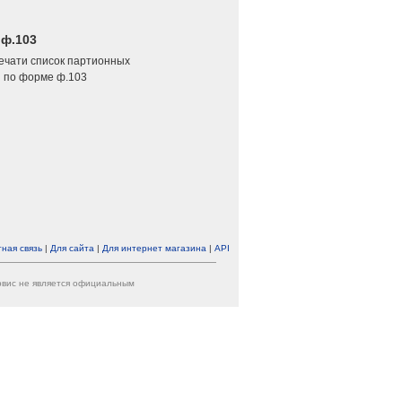
 ф.103
печати список партионных
 по форме ф.103
ная связь
|
Для сайта
|
Для интернет магазина
|
API
ервис не является официальным