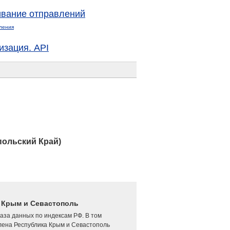
вание отправлений
ления
изация. API
ольский Край)
4 Крым и Севастополь
аза данных по индексам РФ. В том
лена Республика Крым и Севастополь