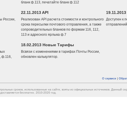
бланк ф.113, печатайте бланк ф.112
22.11.2013 API
19.11.2013
ы России,
Реализован API расчета стоимости и контрольного
Доступен к 
срока пересылки почтового отправления, а также
отправлений
сопроводительных бланков по формам 116, 112,
113 и адресного ярлыка ф.7
18.02.2013 Новые Тарифы
вых
Всвязи с изменениями в тарифах Почты России,
 ф.116,
обновлен калькулятор.
О сервисе
|
Обрат
трольных сроков, использованные на сайте, взяты из официальных источников. Данный с
доставляется бесплатно. 2010-2020 год.