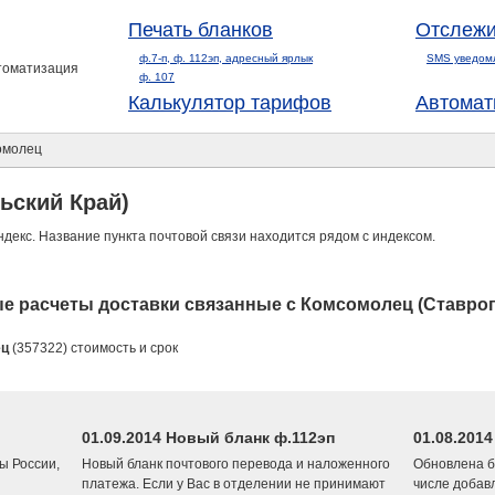
Печать бланков
Отслежи
ф.7-п, ф. 112эп, адресный ярлык
SMS уведом
втоматизация
ф. 107
Калькулятор тарифов
Автомат
омолец
ьский Край)
ндекс. Название пункта почтовой связи находится рядом с индексом.
е расчеты доставки связанные с Комсомолец (Ставроп
ец
(357322) стоимость и срок
01.09.2014 Новый бланк ф.112эп
01.08.201
ы России,
Новый бланк почтового перевода и наложенного
Обновлена б
платежа. Если у Вас в отделении не принимают
числе добав