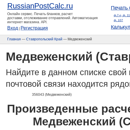
RussianPostCalc.ru
Печать 
Онлайн сервис. Печать бланков, расчет
ф.7-п, ф. 1
доставки, отслеживание отправлений. Автоматизация
ф. 107
интернет магазина. API.
Кальку
Вход
Регистрация
|
Главная
—
Ставропольский Край
— Медвеженский
Медвеженский (Став
Найдите в данном списке свой 
почтовой связи находится рядо
356043 (Медвеженский)
Произведенные расче
Медвеженский (С