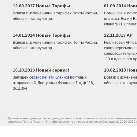
12.09.2017 Новые Тарифы
01.09.2014 Нов
Всвязи с изменениями в тарифах Почты России,
Новый бланк почто
обновлен калькулятор.
платежа. Если у В
бланк ф.113, печа
14.01.2014 Новые Тарифы
22.11.2013 API
Всвязи с изменениями в тарифах Почты России,
Реализован API ра
обновлен калькулятор.
срока пересылки п
сопроводительных 
113 и адресного я
16.10.2013 Новый сервис!
18.02.2013 Но
Запущен
сервис печати бланков
почтовых
Всвязи с изменени
отправлений. Доступные бланки: ф.7-п, ф.116,
обновлен калькуля
ф.113эн
Данные и методики расчета цены доставки и контрольных сроков, использованные на
сервисом Почты России. Онлайн калькулятор предоставляется бесплатно. 2010-2020 