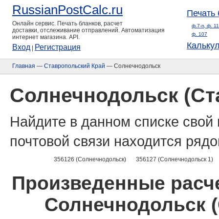
RussianPostCalc.ru
Печать 
Онлайн сервис. Печать бланков, расчет
ф.7-п, ф. 1
доставки, отслеживание отправлений. Автоматизация
ф. 107
интернет магазина. API.
Кальку
Вход
Регистрация
|
Главная
—
Ставропольский Край
— Солнечнодольск
Солнечнодольск (Ст
Найдите в данном списке свой 
почтовой связи находится рядо
356126 (Солнечнодольск)
356127 (Солнечнодольск 1)
Произведенные расче
Солнечнодольск (