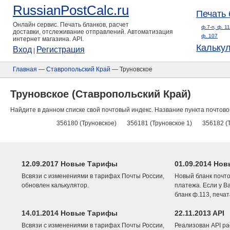
RussianPostCalc.ru
Печать 
Онлайн сервис. Печать бланков, расчет
ф.7-п, ф. 1
доставки, отслеживание отправлений. Автоматизация
ф. 107
интернет магазина. API.
Кальку
Вход
Регистрация
|
Главная
—
Ставропольский Край
— Труновское
Труновское (Ставропольский Край)
Найдите в данном списке свой почтовый индекс. Название пункта почтово
356180 (Труновское)
356181 (Труновское 1)
356182 (
12.09.2017 Новые Тарифы
01.09.2014 Нов
Всвязи с изменениями в тарифах Почты России,
Новый бланк почто
обновлен калькулятор.
платежа. Если у В
бланк ф.113, печа
14.01.2014 Новые Тарифы
22.11.2013 API
Всвязи с изменениями в тарифах Почты России,
Реализован API ра