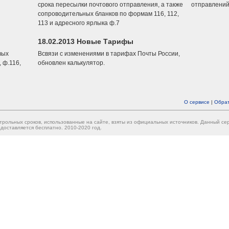
срока пересылки почтового отправления, а также
отправлений
сопроводительных бланков по формам 116, 112,
113 и адресного ярлыка ф.7
18.02.2013 Новые Тарифы
вых
Всвязи с изменениями в тарифах Почты России,
 ф.116,
обновлен калькулятор.
О сервисе
|
Обрат
трольных сроков, использованные на сайте, взяты из официальных источников. Данный с
доставляется бесплатно. 2010-2020 год.