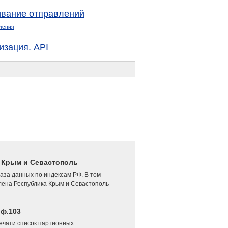
вание отправлений
ления
изация. API
4 Крым и Севастополь
аза данных по индексам РФ. В том
лена Республика Крым и Севастополь
 ф.103
печати список партионных