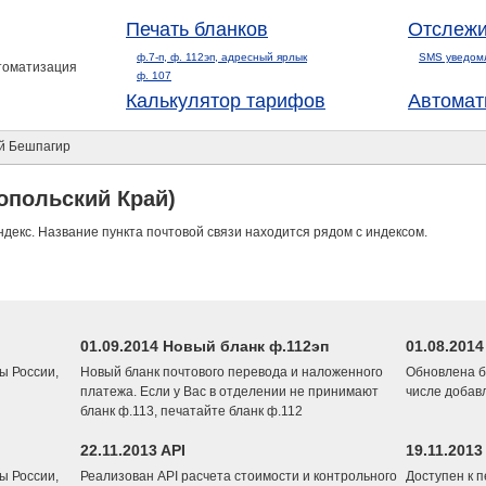
Печать бланков
Отслежи
ф.7-п, ф. 112эп, адресный ярлык
SMS уведом
втоматизация
ф. 107
Калькулятор тарифов
Автомат
 Бешпагир
опольский Край)
ндекс. Название пункта почтовой связи находится рядом с индексом.
01.09.2014 Новый бланк ф.112эп
01.08.201
ы России,
Новый бланк почтового перевода и наложенного
Обновлена б
платежа. Если у Вас в отделении не принимают
числе добав
бланк ф.113, печатайте бланк ф.112
22.11.2013 API
19.11.2013
ы России,
Реализован API расчета стоимости и контрольного
Доступен к 