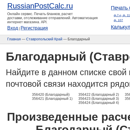
RussianPostCalc.ru
Печать 
Онлайн сервис. Печать бланков, расчет
ф.7-п, ф. 1
доставки, отслеживание отправлений. Автоматизация
ф. 107
интернет магазина. API.
Кальку
Вход
Регистрация
|
Главная
—
Ставропольский Край
— Благодарный
Благодарный (Ставр
Найдите в данном списке свой 
почтовой связи находится рядо
356420 (Благодарный)
356422 (Благодарный 2)
35
356421 (Благодарный 1)
356423 (Благодарный 3)
35
356424 (Благодарный 4)
Произведенные расче
Благодарный (С