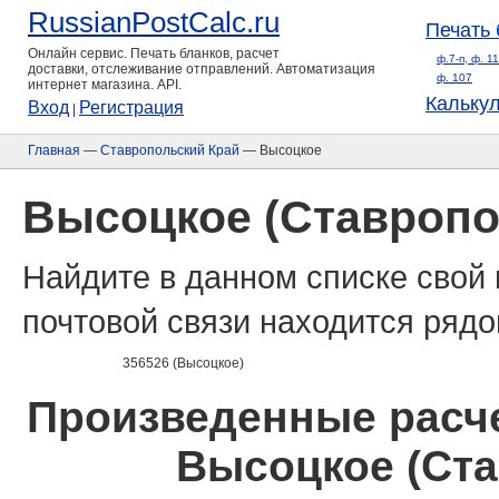
RussianPostCalc.ru
Печать 
Онлайн сервис. Печать бланков, расчет
ф.7-п, ф. 1
доставки, отслеживание отправлений. Автоматизация
ф. 107
интернет магазина. API.
Кальку
Вход
Регистрация
|
Главная
—
Ставропольский Край
— Высоцкое
Высоцкое (Ставропо
Найдите в данном списке свой 
почтовой связи находится рядо
356526 (Высоцкое)
Произведенные расче
Высоцкое (Ста