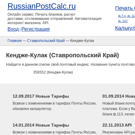
RussianPostCalc.ru
Печать 
Онлайн сервис. Печать бланков, расчет
ф.7-п, ф. 1
доставки, отслеживание отправлений. Автоматизация
ф. 107
интернет магазина. API.
Кальку
Вход
Регистрация
|
Главная
—
Ставропольский Край
— Кендже-Кулак
Кендже-Кулак (Ставропольский Край)
Найдите в данном списке свой почтовый индекс. Название пункта почтово
356552 (Кендже-Кулак)
12.09.2017 Новые Тарифы
01.09.2014 Нов
Всвязи с изменениями в тарифах Почты России,
Новый бланк почто
обновлен калькулятор.
платежа. Если у В
бланк ф.113, печа
14.01.2014 Новые Тарифы
22.11.2013 API
Всвязи с изменениями в тарифах Почты России,
Реализован API ра