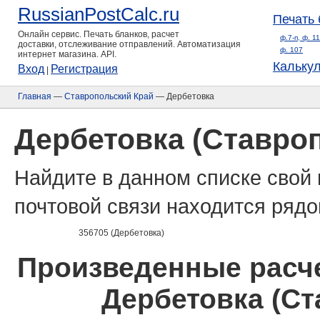
RussianPostCalc.ru
Печать 
Онлайн сервис. Печать бланков, расчет
ф.7-п, ф. 1
доставки, отслеживание отправлений. Автоматизация
ф. 107
интернет магазина. API.
Кальку
Вход
Регистрация
|
Главная
—
Ставропольский Край
— Дербетовка
Дербетовка (Ставро
Найдите в данном списке свой 
почтовой связи находится рядо
356705 (Дербетовка)
Произведенные расче
Дербетовка (Ст