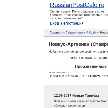
RussianPostCalc.ru
Онлайн сервис. Печать бланков, расчет
доставки, отслеживание отправлений. А
интернет магазина. API.
Вход
Регистрация
|
Главная
—
Ставропольский Край
— Новку
Новкус-Артезиан (Ставр
Найдите в данном списке свой почтовый и
356876 (Новкус-Артезиан)
Произведенные р
16.08.2018 08:32
Посылка из
Артем
(692760) в
Новкус-Арт
12.09.2017 Новые Тарифы
Всвязи с изменениями в тарифах Почт
обновлен калькулятор.