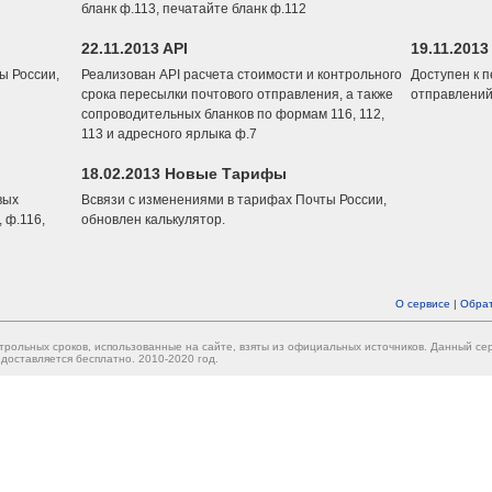
бланк ф.113, печатайте бланк ф.112
22.11.2013 API
19.11.2013
ы России,
Реализован API расчета стоимости и контрольного
Доступен к 
срока пересылки почтового отправления, а также
отправлений
сопроводительных бланков по формам 116, 112,
113 и адресного ярлыка ф.7
18.02.2013 Новые Тарифы
вых
Всвязи с изменениями в тарифах Почты России,
 ф.116,
обновлен калькулятор.
О сервисе
|
Обрат
трольных сроков, использованные на сайте, взяты из официальных источников. Данный с
доставляется бесплатно. 2010-2020 год.