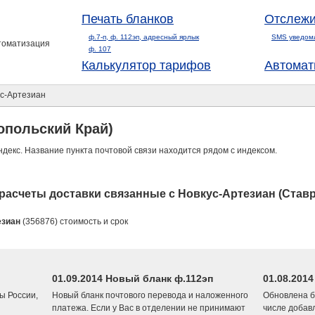
Печать бланков
Отслежи
ф.7-п, ф. 112эп, адресный ярлык
SMS уведом
втоматизация
ф. 107
Калькулятор тарифов
Автомат
с-Артезиан
опольский Край)
ндекс. Название пункта почтовой связи находится рядом с индексом.
асчеты доставки связанные с Новкус-Артезиан (Став
езиан
(356876) стоимость и срок
01.09.2014 Новый бланк ф.112эп
01.08.201
ы России,
Новый бланк почтового перевода и наложенного
Обновлена б
платежа. Если у Вас в отделении не принимают
числе добав