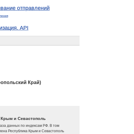
вание отправлений
ления
изация. API
ропольский Край)
4 Крым и Севастополь
аза данных по индексам РФ. В том
лена Республика Крым и Севастополь