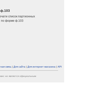
 ф.103
печати список партионных
 по форме ф.103
ная связь
|
Для сайта
|
Для интернет магазина
|
API
ервис не является официальным