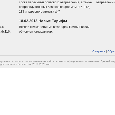
срока пересылки почтового отправления, а также
отправлений
сопроводительных бланков по формам 116, 112,
113 и адресного ярлыка ф.7
18.02.2013 Новые Тарифы
вых
Всвязи с изменениями в тарифах Почты России,
 ф.116,
обновлен калькулятор.
О сервисе
|
Обрат
трольных сроков, использованные на сайте, взяты из официальных источников. Данный с
доставляется бесплатно. 2010-2020 год.