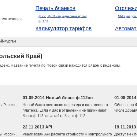
Печать бланков
Отслежи
ф.7-п, ф. 112эп, адресный ярлык
SMS уведом
втоматизация
ф. 107
Калькулятор тарифов
Автомат
й-Курган
ольский Край)
ндекс. Название пункта почтовой связи находится рядом с индексом.
01.09.2014 Новый бланк ф.112эп
01.08.201
ы России,
Новый бланк почтового перевода и наложенного
Обновлена б
платежа. Если у Вас в отделении не принимают
числе добав
бланк ф.113, печатайте бланк ф.112
22.11.2013 API
19.11.2013
ы России,
Реализован API расчета стоимости и контрольного
Доступен к 