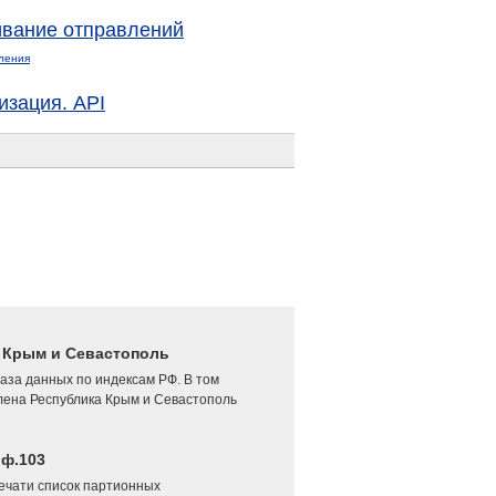
вание отправлений
ления
изация. API
4 Крым и Севастополь
аза данных по индексам РФ. В том
лена Республика Крым и Севастополь
 ф.103
печати список партионных