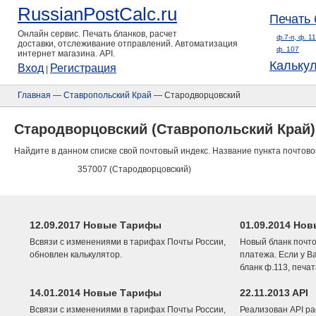
RussianPostCalc.ru
Печать 
Онлайн сервис. Печать бланков, расчет
ф.7-п, ф. 1
доставки, отслеживание отправлений. Автоматизация
ф. 107
интернет магазина. API.
Кальку
Вход
Регистрация
|
Главная
—
Ставропольский Край
— Стародворцовский
Стародворцовский (Ставропольский Край)
Найдите в данном списке свой почтовый индекс. Название пункта почтово
357007 (Стародворцовский)
12.09.2017 Новые Тарифы
01.09.2014 Нов
Всвязи с изменениями в тарифах Почты России,
Новый бланк почто
обновлен калькулятор.
платежа. Если у В
бланк ф.113, печа
14.01.2014 Новые Тарифы
22.11.2013 API
Всвязи с изменениями в тарифах Почты России,
Реализован API ра