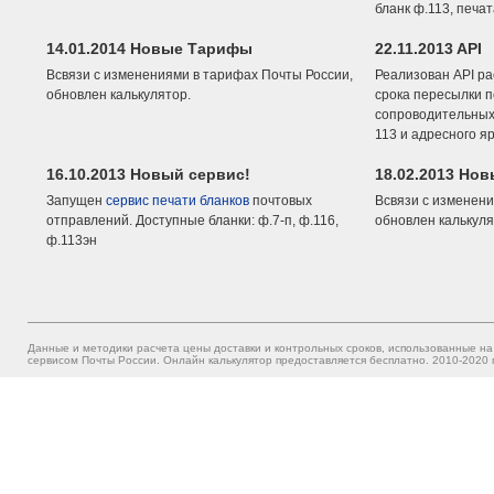
бланк ф.113, печа
14.01.2014 Новые Тарифы
22.11.2013 API
Всвязи с изменениями в тарифах Почты России,
Реализован API ра
обновлен калькулятор.
срока пересылки п
сопроводительных 
113 и адресного я
16.10.2013 Новый сервис!
18.02.2013 Но
Запущен
сервис печати бланков
почтовых
Всвязи с изменени
отправлений. Доступные бланки: ф.7-п, ф.116,
обновлен калькуля
ф.113эн
Данные и методики расчета цены доставки и контрольных сроков, использованные на
сервисом Почты России. Онлайн калькулятор предоставляется бесплатно. 2010-2020 