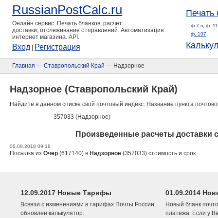
RussianPostCalc.ru
Печать 
Онлайн сервис. Печать бланков, расчет
ф.7-п, ф. 1
доставки, отслеживание отправлений. Автоматизация
ф. 107
интернет магазина. API.
Кальку
Вход
Регистрация
|
Главная
—
Ставропольский Край
— Надзорное
Надзорное (Ставропольский Край)
Найдите в данном списке свой почтовый индекс. Название пункта почтово
357033 (Надзорное)
Произведенные расчеты доставки с
06.09.2018 09:18
Посылка из
Очер
(617140) в
Надзорное
(357033) стоимость и срок
12.09.2017 Новые Тарифы
01.09.2014 Нов
Всвязи с изменениями в тарифах Почты России,
Новый бланк почто
обновлен калькулятор.
платежа. Если у В