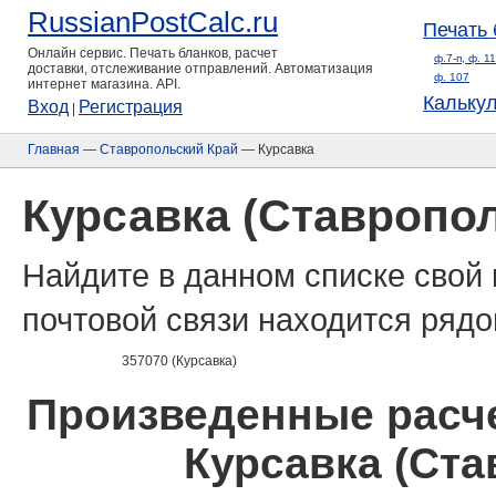
RussianPostCalc.ru
Печать 
Онлайн сервис. Печать бланков, расчет
ф.7-п, ф. 1
доставки, отслеживание отправлений. Автоматизация
ф. 107
интернет магазина. API.
Кальку
Вход
Регистрация
|
Главная
—
Ставропольский Край
— Курсавка
Курсавка (Ставропо
Найдите в данном списке свой 
почтовой связи находится рядо
357070 (Курсавка)
Произведенные расче
Курсавка (Ста