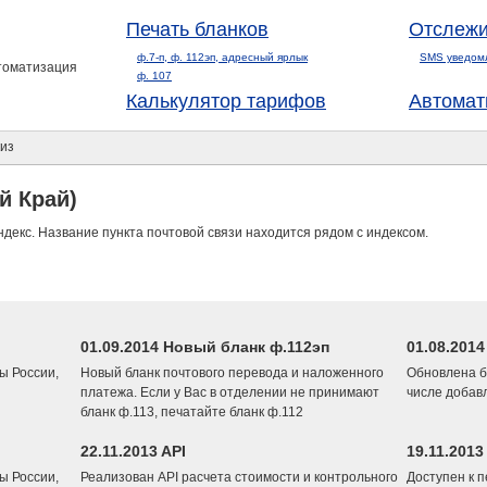
Печать бланков
Отслежи
ф.7-п, ф. 112эп, адресный ярлык
SMS уведом
втоматизация
ф. 107
Калькулятор тарифов
Автомат
из
й Край)
ндекс. Название пункта почтовой связи находится рядом с индексом.
01.09.2014 Новый бланк ф.112эп
01.08.201
ы России,
Новый бланк почтового перевода и наложенного
Обновлена б
платежа. Если у Вас в отделении не принимают
числе добав
бланк ф.113, печатайте бланк ф.112
22.11.2013 API
19.11.2013
ы России,
Реализован API расчета стоимости и контрольного
Доступен к 