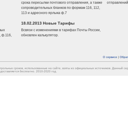
срока пересылки почтового отправления, а также
отправлений
сопроводительных бланков по формам 116, 112,
113 и адресного ярлыка ф.7
18.02.2013 Новые Тарифы
вых
Всвязи с изменениями в тарифах Почты России,
 ф.116,
обновлен калькулятор.
О сервисе
|
Обрат
трольных сроков, использованные на сайте, взяты из официальных источников. Данный с
доставляется бесплатно. 2010-2020 год.