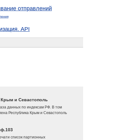
вание отправлений
ления
изация. API
4 Крым и Севастополь
аза данных по индексам РФ. В том
лена Республика Крым и Севастополь
 ф.103
печати список партионных