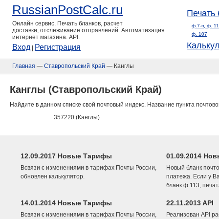
RussianPostCalc.ru
Печать 
Онлайн сервис. Печать бланков, расчет
ф.7-п, ф. 1
доставки, отслеживание отправлений. Автоматизация
ф. 107
интернет магазина. API.
Кальку
Вход
Регистрация
|
Главная
—
Ставропольский Край
— Канглы
Канглы (Ставропольский Край)
Найдите в данном списке свой почтовый индекс. Название пункта почтово
357220 (Канглы)
12.09.2017 Новые Тарифы
01.09.2014 Нов
Всвязи с изменениями в тарифах Почты России,
Новый бланк почто
обновлен калькулятор.
платежа. Если у В
бланк ф.113, печа
14.01.2014 Новые Тарифы
22.11.2013 API
Всвязи с изменениями в тарифах Почты России,
Реализован API ра