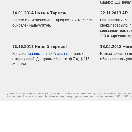
бланк ф.113, печа
14.01.2014 Новые Тарифы
22.11.2013 API
Всвязи с изменениями в тарифах Почты России,
Реализован API ра
обновлен калькулятор.
срока пересылки п
сопроводительных 
113 и адресного я
16.10.2013 Новый сервис!
18.02.2013 Но
Запущен
сервис печати бланков
почтовых
Всвязи с изменени
отправлений. Доступные бланки: ф.7-п, ф.116,
обновлен калькуля
ф.113эн
Данные и методики расчета цены доставки и контрольных сроков, использованные на
сервисом Почты России. Онлайн калькулятор предоставляется бесплатно. 2010-2020 