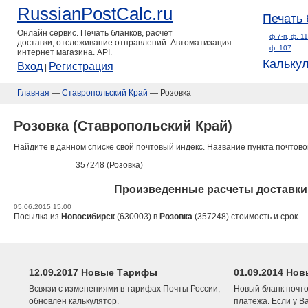
RussianPostCalc.ru
Печать 
Онлайн сервис. Печать бланков, расчет
ф.7-п, ф. 1
доставки, отслеживание отправлений. Автоматизация
ф. 107
интернет магазина. API.
Кальку
Вход
Регистрация
|
Главная
—
Ставропольский Край
— Розовка
Розовка (Ставропольский Край)
Найдите в данном списке свой почтовый индекс. Название пункта почтово
357248 (Розовка)
Произведенные расчеты доставки 
05.06.2015 15:00
Посылка из
Новосибирск
(630003) в
Розовка
(357248) стоимость и срок
12.09.2017 Новые Тарифы
01.09.2014 Нов
Всвязи с изменениями в тарифах Почты России,
Новый бланк почто
обновлен калькулятор.
платежа. Если у В