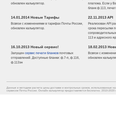
обновлен калькулятор.
платежа. Если у В
бланк ф.113, печа
14.01.2014 Новые Тарифы
22.11.2013 API
Всвязи с изменениями в тарифах Почты России,
Реализован API ра
обновлен калькулятор.
срока пересылки п
сопроводительных 
113 и адресного я
16.10.2013 Новый сервис!
18.02.2013 Но
Запущен
сервис печати бланков
почтовых
Всвязи с изменени
отправлений. Доступные бланки: ф.7-п, ф.116,
обновлен калькуля
ф.113эн
Данные и методики расчета цены доставки и контрольных сроков, использованные на
сервисом Почты России. Онлайн калькулятор предоставляется бесплатно. 2010-2020 