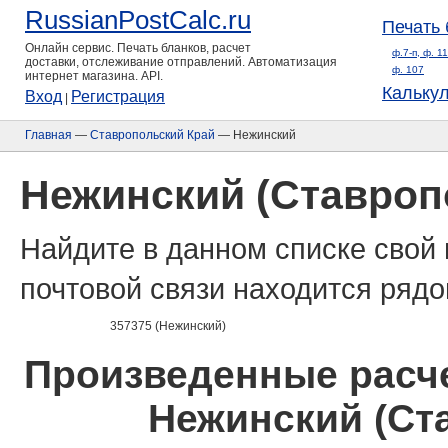
RussianPostCalc.ru
Печать 
Онлайн сервис. Печать бланков, расчет
ф.7-п, ф. 1
доставки, отслеживание отправлений. Автоматизация
ф. 107
интернет магазина. API.
Кальку
Вход
Регистрация
|
Главная
—
Ставропольский Край
— Нежинский
Нежинский (Ставроп
Найдите в данном списке свой 
почтовой связи находится рядо
357375 (Нежинский)
Произведенные расче
Нежинский (Ст