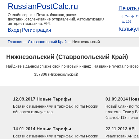
RussianPostCalc.ru
Печать 
Онлайн сервис. Печать бланков, расчет
ф.7-п, ф. 1
доставки, отслеживание отправлений. Автоматизация
ф. 107
интернет магазина. API.
Кальку
Вход
Регистрация
|
Главная
—
Ставропольский Край
— Нижнезольский
Нижнезольский (Ставропольский Край)
Найдите в данном списке свой почтовый индекс. Название пункта почтово
357806 (Нижнезольский)
12.09.2017 Новые Тарифы
01.09.2014 Нов
Всвязи с изменениями в тарифах Почты России,
Новый бланк почто
обновлен калькулятор.
платежа. Если у В
бланк ф.113, печа
14.01.2014 Новые Тарифы
22.11.2013 API
Всвязи с изменениями в тарифах Почты России,
Реализован API ра