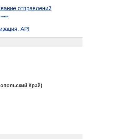
вание отправлений
ления
изация. API
опольский Край)