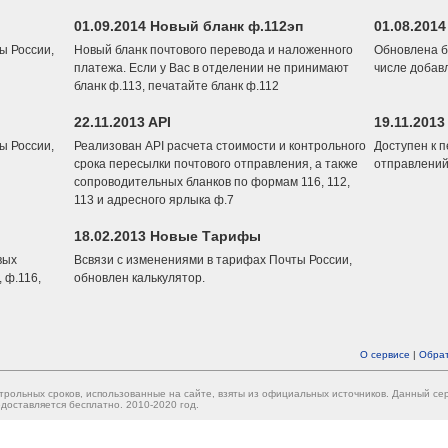
01.09.2014 Новый бланк ф.112эп
01.08.201
ы России,
Новый бланк почтового перевода и наложенного
Обновлена б
платежа. Если у Вас в отделении не принимают
числе добав
бланк ф.113, печатайте бланк ф.112
22.11.2013 API
19.11.2013
ы России,
Реализован API расчета стоимости и контрольного
Доступен к 
срока пересылки почтового отправления, а также
отправлений
сопроводительных бланков по формам 116, 112,
113 и адресного ярлыка ф.7
18.02.2013 Новые Тарифы
вых
Всвязи с изменениями в тарифах Почты России,
 ф.116,
обновлен калькулятор.
О сервисе
|
Обрат
трольных сроков, использованные на сайте, взяты из официальных источников. Данный с
доставляется бесплатно. 2010-2020 год.