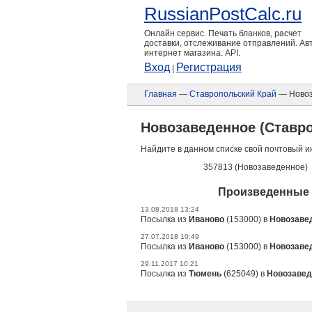
RussianPostCalc.ru
Онлайн сервис. Печать бланков, расчет
доставки, отслеживание отправлений. А
интернет магазина. API.
Вход
Регистрация
|
Главная
—
Ставропольский Край
— Новоз
Новозаведенное (Ставр
Найдите в данном списке свой почтовый и
357813 (Новозаведенное)
Произведенные 
13.08.2018 13:24
Посылка из
Иваново
(153000) в
Новозаве
27.07.2018 10:49
Посылка из
Иваново
(153000) в
Новозаве
29.11.2017 10:21
Посылка из
Тюмень
(625049) в
Новозавед