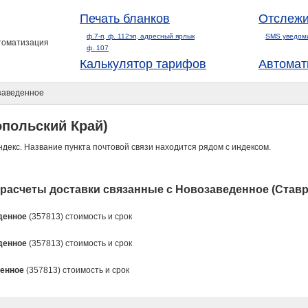
Печать бланков
Отслежи
ф.7-п, ф. 112эп, адресный ярлык
SMS уведом
втоматизация
ф. 107
Калькулятор тарифов
Автомат
аведенное
опольский Край)
ндекс. Название пункта почтовой связи находится рядом с индексом.
расчеты доставки связанные с Новозаведенное (Ставр
денное
(357813) стоимость и срок
денное
(357813) стоимость и срок
енное
(357813) стоимость и срок