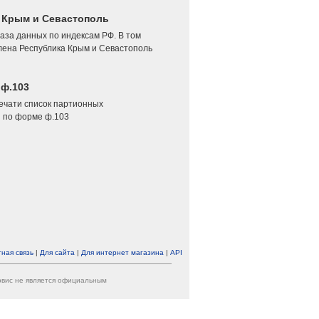
4 Крым и Севастополь
аза данных по индексам РФ. В том
лена Республика Крым и Севастополь
 ф.103
печати список партионных
 по форме ф.103
ная связь
|
Для сайта
|
Для интернет магазина
|
API
ервис не является официальным