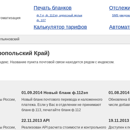
Печать бланков
Отслежи
ф.7-п, ф. 112эп, адресный ярлык
SMS уведом
втоматизация
ф. 107
Калькулятор тарифов
Автомат
льяновский
ропольский Край)
ндекс. Название пункта почтовой связи находится рядом с индексом.
01.09.2014 Новый бланк ф.112эп
01.08.201
ы России,
Новый бланк почтового перевода и наложенного
Обновлена б
платежа. Если у Вас в отделении не принимают
числе добав
бланк ф.113, печатайте бланк ф.112
22.11.2013 API
19.11.2013
ы России,
Реализован API расчета стоимости и контрольного
Доступен к 