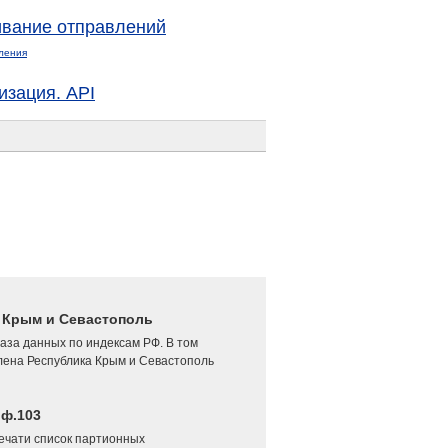
вание отправлений
ления
изация. API
4 Крым и Севастополь
аза данных по индексам РФ. В том
лена Республика Крым и Севастополь
 ф.103
печати список партионных