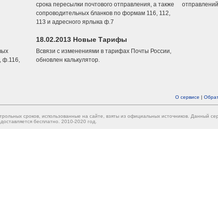
срока пересылки почтового отправления, а также
отправлений
сопроводительных бланков по формам 116, 112,
113 и адресного ярлыка ф.7
18.02.2013 Новые Тарифы
вых
Всвязи с изменениями в тарифах Почты России,
 ф.116,
обновлен калькулятор.
О сервисе
|
Обрат
трольных сроков, использованные на сайте, взяты из официальных источников. Данный с
доставляется бесплатно. 2010-2020 год.