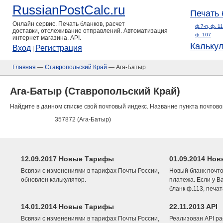
RussianPostCalc.ru
Печать 
Онлайн сервис. Печать бланков, расчет
ф.7-п, ф. 1
доставки, отслеживание отправлений. Автоматизация
ф. 107
интернет магазина. API.
Кальку
Вход
Регистрация
|
Главная
—
Ставропольский Край
— Ага-Батыр
Ага-Батыр (Ставропольский Край)
Найдите в данном списке свой почтовый индекс. Название пункта почтово
357872 (Ага-Батыр)
12.09.2017 Новые Тарифы
01.09.2014 Нов
Всвязи с изменениями в тарифах Почты России,
Новый бланк почто
обновлен калькулятор.
платежа. Если у В
бланк ф.113, печа
14.01.2014 Новые Тарифы
22.11.2013 API
Всвязи с изменениями в тарифах Почты России,
Реализован API ра