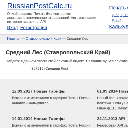
RussianPostCalc.ru
Печать 
Онлайн сервис. Печать бланков, расчет
ф.7-п, ф. 1
доставки, отслеживание отправлений. Автоматизация
ф. 107
интернет магазина. API.
Кальку
Вход
Регистрация
|
Главная
—
Ставропольский Край
— Средний Лес
Средний Лес (Ставропольский Край)
Найдите в данном списке свой почтовый индекс. Название пункта почтово
357919 (Средний Лес)
12.09.2017 Новые Тарифы
01.09.2014 Нов
Всвязи с изменениями в тарифах Почты России,
Новый бланк почто
обновлен калькулятор.
платежа. Если у В
бланк ф.113, печа
14.01.2014 Новые Тарифы
22.11.2013 API
Всвязи с изменениями в тарифах Почты России,
Реализован API ра