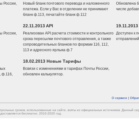
ы России,
Новый бланк почтового перевода и наложенного
Обновлена б
платежа. Если у Вас в отделении не принимают
числе добав
бланк ф.113, печатайте бланк ф.112
22.11.2013 API
19.11.2013
ы России,
Реализован API расчета стоимости и контрольного
Доступен к 
срока пересылки почтового отправления, а также
отправлений
сопроводительных бланков по формам 116, 112,
113 и адресного ярлыка ф.7
18.02.2013 Новые Тарифы
вых
Всвязи с изменениями в тарифах Почты России,
 ф.116,
обновлен калькулятор.
О сервисе
|
Обрат
трольных сроков, использованные на сайте, взяты из официальных источников. Данный с
доставляется бесплатно. 2010-2020 год.