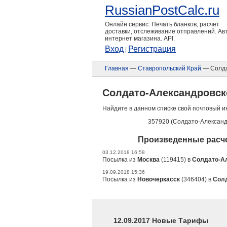
RussianPostCalc.ru
Онлайн сервис. Печать бланков, расчет
доставки, отслеживание отправлений. А
интернет магазина. API.
Вход
Регистрация
|
Главная
—
Ставропольский Край
— Солда
Солдато-Александровск
Найдите в данном списке свой почтовый и
357920 (Солдато-Александ
Произведенные расче
03.12.2018 16:58
Посылка из
Москва
(119415) в
Солдато-А
19.09.2018 15:36
Посылка из
Новочеркасск
(346404) в
Сол
12.09.2017 Новые Тарифы