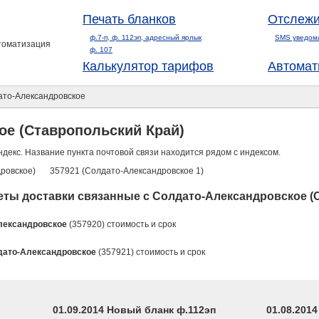
Печать бланков
Отслежи
ф.7-п, ф. 112эп, адресный ярлык
SMS уведом
втоматизация
ф. 107
Калькулятор тарифов
Автомат
то-Александровское
ое (Ставропольский Край)
ндекс. Название пункта почтовой связи находится рядом с индексом.
ровское)
357921 (Солдато-Александровское 1)
ты доставки связанные с Солдато-Александровское (
лександровское
(357920) стоимость и срок
дато-Александровское
(357921) стоимость и срок
01.09.2014 Новый бланк ф.112эп
01.08.201