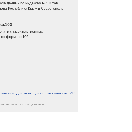
аза данных по индексам РФ. В том
лена Республика Крым и Севастополь
 ф.103
печати список партионных
 по форме ф.103
ная связь
|
Для сайта
|
Для интернет магазина
|
API
ервис не является официальным