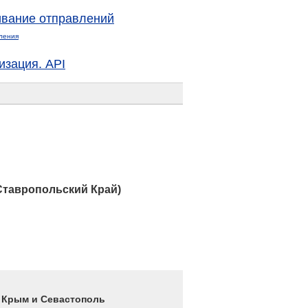
вание отправлений
ления
изация. API
Ставропольский Край)
4 Крым и Севастополь