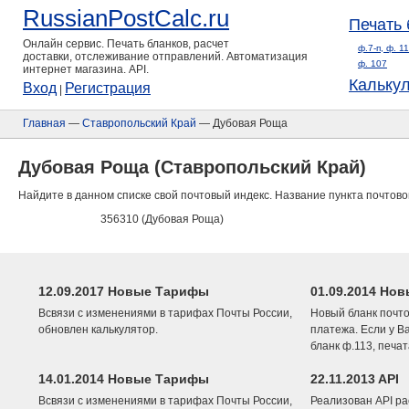
RussianPostCalc.ru
Печать 
Онлайн сервис. Печать бланков, расчет
ф.7-п, ф. 1
доставки, отслеживание отправлений. Автоматизация
ф. 107
интернет магазина. API.
Кальку
Вход
Регистрация
|
Главная
—
Ставропольский Край
— Дубовая Роща
Дубовая Роща (Ставропольский Край)
Найдите в данном списке свой почтовый индекс. Название пункта почтово
356310 (Дубовая Роща)
12.09.2017 Новые Тарифы
01.09.2014 Нов
Всвязи с изменениями в тарифах Почты России,
Новый бланк почто
обновлен калькулятор.
платежа. Если у В
бланк ф.113, печа
14.01.2014 Новые Тарифы
22.11.2013 API
Всвязи с изменениями в тарифах Почты России,
Реализован API ра