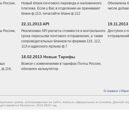
ы России,
Новый бланк почтового перевода и наложенного
Обновлена б
платежа. Если у Вас в отделении не принимают
числе добав
бланк ф.113, печатайте бланк ф.112
22.11.2013 API
19.11.2013
ы России,
Реализован API расчета стоимости и контрольного
Доступен к 
срока пересылки почтового отправления, а также
отправлений
сопроводительных бланков по формам 116, 112,
113 и адресного ярлыка ф.7
18.02.2013 Новые Тарифы
вых
Всвязи с изменениями в тарифах Почты России,
 ф.116,
обновлен калькулятор.
О сервисе
|
Обрат
трольных сроков, использованные на сайте, взяты из официальных источников. Данный с
доставляется бесплатно. 2010-2020 год.