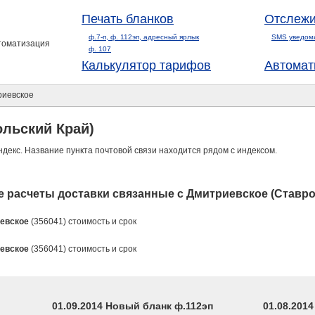
Печать бланков
Отслежи
ф.7-п, ф. 112эп, адресный ярлык
SMS уведом
втоматизация
ф. 107
Калькулятор тарифов
Автомат
иевское
льский Край)
ндекс. Название пункта почтовой связи находится рядом с индексом.
 расчеты доставки связанные с Дмитриевское (Ставро
евское
(356041) стоимость и срок
евское
(356041) стоимость и срок
01.09.2014 Новый бланк ф.112эп
01.08.201