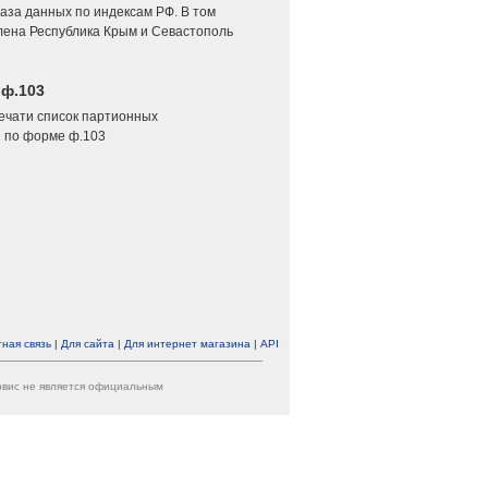
аза данных по индексам РФ. В том
лена Республика Крым и Севастополь
 ф.103
печати список партионных
 по форме ф.103
ная связь
|
Для сайта
|
Для интернет магазина
|
API
ервис не является официальным