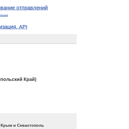
вание отправлений
ления
изация. API
польский Край)
4 Крым и Севастополь