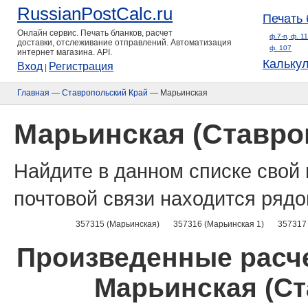
RussianPostCalc.ru
Печать 
Онлайн сервис. Печать бланков, расчет
ф.7-п, ф. 1
доставки, отслеживание отправлений. Автоматизация
ф. 107
интернет магазина. API.
Кальку
Вход
Регистрация
|
Главная
—
Ставропольский Край
— Марьинская
Марьинская (Ставро
Найдите в данном списке свой 
почтовой связи находится рядо
357315 (Марьинская)
357316 (Марьинская 1)
357317 
Произведенные расче
Марьинская (Ст