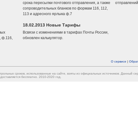
срока пересылки почтового отправления, а также
отправлений
сопроводительных бланков по формам 116, 112,
113 и адресного ярлыка ф.7
18.02.2013 Новые Тарифы
вых
Всвязи с изменениями в тарифах Почты России,
 ф.116,
обновлен калькулятор.
О сервисе
|
Обрат
трольных сроков, использованные на сайте, взяты из официальных источников. Данный с
доставляется бесплатно. 2010-2020 год.