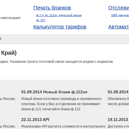
Печать бланков
Отслежи
ф.7-п, ф. 112эп, адресный ярлык
SMS уведом
втоматизация
ф. 107
Калькулятор тарифов
Автомат
й
 Край)
ндекс. Название пункта почтовой связи находится рядом с индексом.
01.09.2014 Новый бланк ф.112эп
01.08.201
ы России,
Новый бланк почтового перевода и наложенного
Обновлена б
платежа. Если у Вас в отделении не принимают
числе добав
бланк ф.113, печатайте бланк ф.112
22.11.2013 API
19.11.2013
ы России,
Реализован API расчета стоимости и контрольного
Доступен к 