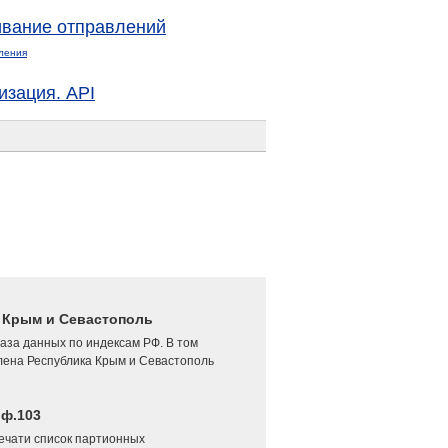
вание отправлений
ления
изация. API
4 Крым и Севастополь
аза данных по индексам РФ. В том
лена Республика Крым и Севастополь
 ф.103
печати список партионных