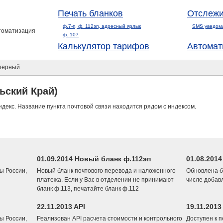
Печать бланков
Отслежи
ф.7-п, ф. 112эп, адресный ярлык
SMS уведом
втоматизация
ф. 107
Калькулятор тарифов
Автомат
зерный
ьский Край)
ндекс. Название пункта почтовой связи находится рядом с индексом.
01.09.2014 Новый бланк ф.112эп
01.08.201
ы России,
Новый бланк почтового перевода и наложенного
Обновлена б
платежа. Если у Вас в отделении не принимают
числе добав
бланк ф.113, печатайте бланк ф.112
22.11.2013 API
19.11.2013
ы России,
Реализован API расчета стоимости и контрольного
Доступен к 