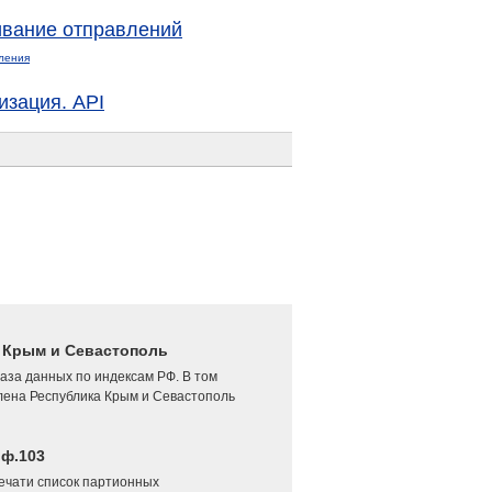
вание отправлений
ления
изация. API
4 Крым и Севастополь
аза данных по индексам РФ. В том
лена Республика Крым и Севастополь
 ф.103
печати список партионных