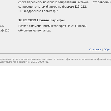
срока пересылки почтового отправления, а также
отправлений
сопроводительных бланков по формам 116, 112,
113 и адресного ярлыка ф.7
18.02.2013 Новые Тарифы
вых
Всвязи с изменениями в тарифах Почты России,
 ф.116,
обновлен калькулятор.
О сервисе
|
Обрат
трольных сроков, использованные на сайте, взяты из официальных источников. Данный с
доставляется бесплатно. 2010-2020 год.