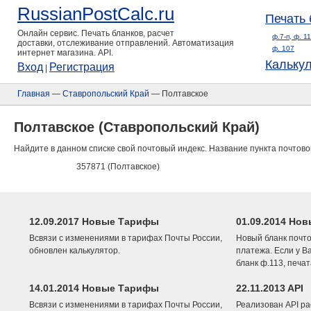
RussianPostCalc.ru
Печать 
Онлайн сервис. Печать бланков, расчет
ф.7-п, ф. 1
доставки, отслеживание отправлений. Автоматизация
ф. 107
интернет магазина. API.
Кальку
Вход
Регистрация
|
Главная
—
Ставропольский Край
— Полтавское
Полтавское (Ставропольский Край)
Найдите в данном списке свой почтовый индекс. Название пункта почтово
357871 (Полтавское)
12.09.2017 Новые Тарифы
01.09.2014 Нов
Всвязи с изменениями в тарифах Почты России,
Новый бланк почто
обновлен калькулятор.
платежа. Если у В
бланк ф.113, печа
14.01.2014 Новые Тарифы
22.11.2013 API
Всвязи с изменениями в тарифах Почты России,
Реализован API ра