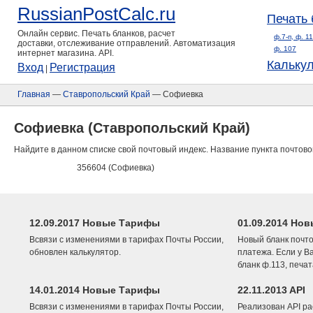
RussianPostCalc.ru
Печать 
Онлайн сервис. Печать бланков, расчет
ф.7-п, ф. 1
доставки, отслеживание отправлений. Автоматизация
ф. 107
интернет магазина. API.
Кальку
Вход
Регистрация
|
Главная
—
Ставропольский Край
— Софиевка
Софиевка (Ставропольский Край)
Найдите в данном списке свой почтовый индекс. Название пункта почтово
356604 (Софиевка)
12.09.2017 Новые Тарифы
01.09.2014 Нов
Всвязи с изменениями в тарифах Почты России,
Новый бланк почто
обновлен калькулятор.
платежа. Если у В
бланк ф.113, печа
14.01.2014 Новые Тарифы
22.11.2013 API
Всвязи с изменениями в тарифах Почты России,
Реализован API ра