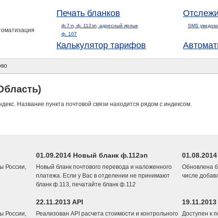
Печать бланков
Отслежи
ф.7-п, ф. 112эп, адресный ярлык
SMS уведом
втоматизация
ф. 107
Калькулятор тарифов
Автомат
во
Область)
ндекс. Название пункта почтовой связи находится рядом с индексом.
01.09.2014 Новый бланк ф.112эп
01.08.201
ы России,
Новый бланк почтового перевода и наложенного
Обновлена б
платежа. Если у Вас в отделении не принимают
числе добав
бланк ф.113, печатайте бланк ф.112
22.11.2013 API
19.11.2013
ы России,
Реализован API расчета стоимости и контрольного
Доступен к 