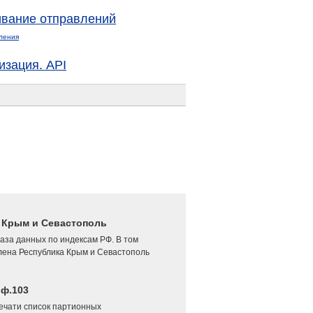
вание отправлений
ления
изация. API
4 Крым и Севастополь
аза данных по индексам РФ. В том
лена Республика Крым и Севастополь
 ф.103
печати список партионных