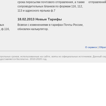
срока пересылки почтового отправления, а также
отправлений
сопроводительных бланков по формам 116, 112,
113 и адресного ярлыка ф.7
18.02.2013 Новые Тарифы
вых
Всвязи с изменениями в тарифах Почты России,
 ф.116,
обновлен калькулятор.
О сервисе
|
Обрат
трольных сроков, использованные на сайте, взяты из официальных источников. Данный с
доставляется бесплатно. 2010-2020 год.