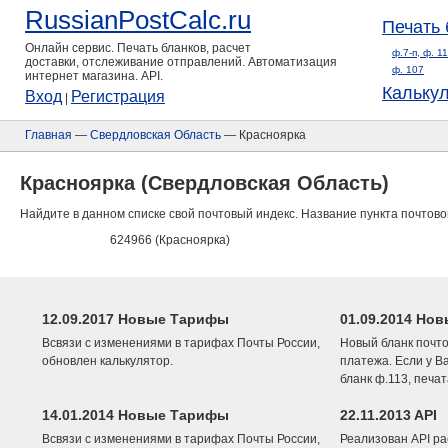
RussianPostCalc.ru
Печать 
Онлайн сервис. Печать бланков, расчет
ф.7-п, ф. 1
доставки, отслеживание отправлений. Автоматизация
ф. 107
интернет магазина. API.
Кальку
Вход
Регистрация
|
Главная
—
Свердловская Область
— Красноярка
Красноярка (Свердловская Область)
Найдите в данном списке свой почтовый индекс. Название пункта почтово
624966 (Красноярка)
12.09.2017 Новые Тарифы
01.09.2014 Нов
Всвязи с изменениями в тарифах Почты России,
Новый бланк почто
обновлен калькулятор.
платежа. Если у В
бланк ф.113, печа
14.01.2014 Новые Тарифы
22.11.2013 API
Всвязи с изменениями в тарифах Почты России,
Реализован API ра