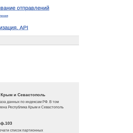
вание отправлений
ления
изация. API
4 Крым и Севастополь
аза данных по индексам РФ. В том
лена Республика Крым и Севастополь
 ф.103
печати список партионных