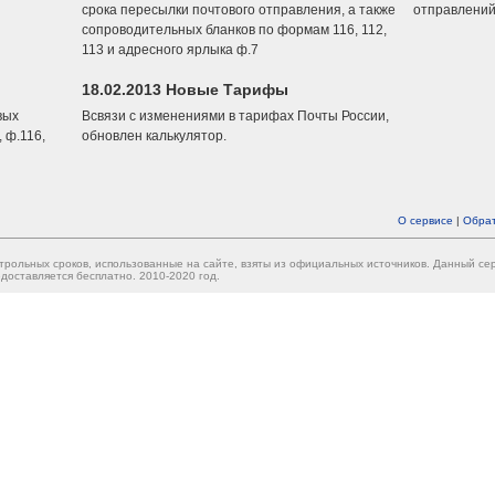
срока пересылки почтового отправления, а также
отправлений
сопроводительных бланков по формам 116, 112,
113 и адресного ярлыка ф.7
18.02.2013 Новые Тарифы
вых
Всвязи с изменениями в тарифах Почты России,
 ф.116,
обновлен калькулятор.
О сервисе
|
Обрат
трольных сроков, использованные на сайте, взяты из официальных источников. Данный с
доставляется бесплатно. 2010-2020 год.