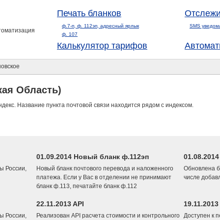
Печать бланков
Отслежи
ф.7-п, ф. 112эп, адресный ярлык
SMS уведом
втоматизация
ф. 107
Калькулятор тарифов
Автомат
овское
кая Область)
ндекс. Название пункта почтовой связи находится рядом с индексом.
01.09.2014 Новый бланк ф.112эп
01.08.201
ы России,
Новый бланк почтового перевода и наложенного
Обновлена б
платежа. Если у Вас в отделении не принимают
числе добав
бланк ф.113, печатайте бланк ф.112
22.11.2013 API
19.11.2013
ы России,
Реализован API расчета стоимости и контрольного
Доступен к 