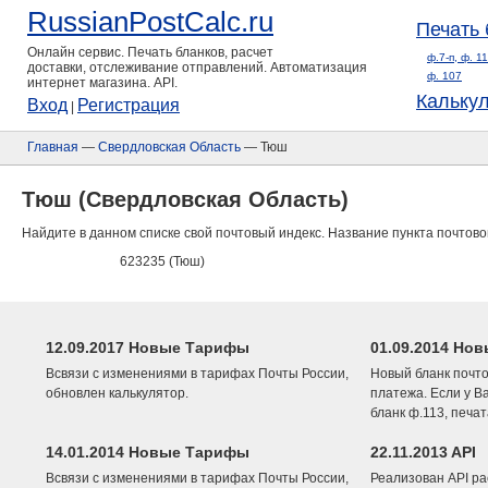
RussianPostCalc.ru
Печать 
Онлайн сервис. Печать бланков, расчет
ф.7-п, ф. 1
доставки, отслеживание отправлений. Автоматизация
ф. 107
интернет магазина. API.
Кальку
Вход
Регистрация
|
Главная
—
Свердловская Область
— Тюш
Тюш (Свердловская Область)
Найдите в данном списке свой почтовый индекс. Название пункта почтово
623235 (Тюш)
12.09.2017 Новые Тарифы
01.09.2014 Нов
Всвязи с изменениями в тарифах Почты России,
Новый бланк почто
обновлен калькулятор.
платежа. Если у В
бланк ф.113, печа
14.01.2014 Новые Тарифы
22.11.2013 API
Всвязи с изменениями в тарифах Почты России,
Реализован API ра