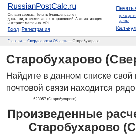
RussianPostCalc.ru
Печать 
Онлайн сервис. Печать бланков, расчет
ф.7-п, ф. 1
доставки, отслеживание отправлений. Автоматизация
ф. 107
интернет магазина. API.
Кальку
Вход
Регистрация
|
Главная
—
Свердловская Область
— Старобухарово
Старобухарово (Све
Найдите в данном списке свой 
почтовой связи находится рядо
623057 (Старобухарово)
Произведенные расче
Старобухарово (С