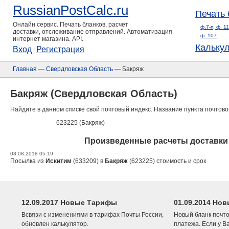
RussianPostCalc.ru
Печать 
Онлайн сервис. Печать бланков, расчет
ф.7-п, ф. 1
доставки, отслеживание отправлений. Автоматизация
ф. 107
интернет магазина. API.
Кальку
Вход
Регистрация
|
Главная
—
Свердловская Область
— Бакряж
Бакряж (Свердловская Область)
Найдите в данном списке свой почтовый индекс. Название пункта почтово
623225 (Бакряж)
Произведенные расчеты доставки 
08.08.2018 05:19
Посылка из
Искитим
(633209) в
Бакряж
(623225) стоимость и срок
12.09.2017 Новые Тарифы
01.09.2014 Нов
Всвязи с изменениями в тарифах Почты России,
Новый бланк почто
обновлен калькулятор.
платежа. Если у В