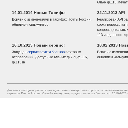
бланк ф.113, печа
14.01.2014 Новые Тарифы
22.11.2013 API
Всвязи с изменениями в тарифах Почты России,
Реализован API ра
обновлен калькулятор.
срока пересылки п
сопроводительных 
113 и адресного я
16.10.2013 Новый сервис!
18.02.2013 Но
Запущен
сервис печати бланков
почтовых
Всвязи с изменени
отправлений. Доступные бланки: ф.7-п, ф.116,
обновлен калькуля
ф.113эн
Данные и методики расчета цены доставки и контрольных сроков, использованные на
сервисом Почты России. Онлайн калькулятор предоставляется бесплатно. 2010-2020 